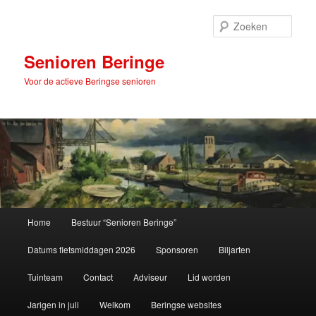
Spring
naar
Zoek
de
primaire
Senioren Beringe
inhoud
Voor de actieve Beringse senioren
Hoofdmenu
Home
Bestuur “Senioren Beringe”
Datums fietsmiddagen 2026
Sponsoren
Biljarten
Tuinteam
Contact
Adviseur
Lid worden
Jarigen in juli
Welkom
Beringse websites