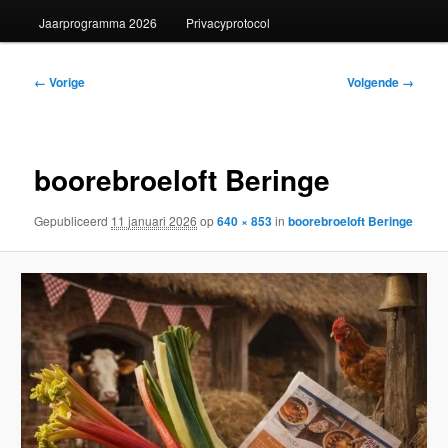
Jaarprogramma 2026
Privacyprotocol
Afbeeldingsnavigatie
← Vorige
Volgende →
boorebroeloft Beringe
Gepubliceerd
11 januari 2026
op
640 × 853
in
boorebroeloft Beringe