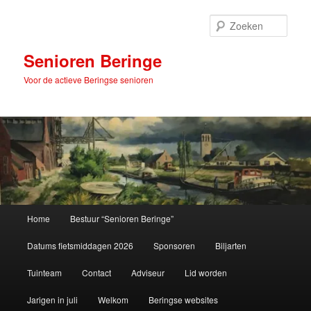
Spring
naar
Zoek
de
primaire
Senioren Beringe
inhoud
Voor de actieve Beringse senioren
Hoofdmenu
Home
Bestuur “Senioren Beringe”
Datums fietsmiddagen 2026
Sponsoren
Biljarten
Tuinteam
Contact
Adviseur
Lid worden
Jarigen in juli
Welkom
Beringse websites