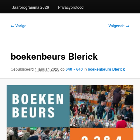
Jaarprogramma 2026
Privacyprotocol
Afbeeldingsnavigatie
← Vorige
Volgende →
boekenbeurs Blerick
Gepubliceerd
1 januari 2026
op
640 × 640
in
boekenbeurs Blerick