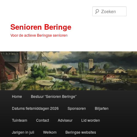
Spring
naar
Zoek
de
primaire
Senioren Beringe
inhoud
Voor de actieve Beringse senioren
Hoofdmenu
Home
Bestuur “Senioren Beringe”
Datums fietsmiddagen 2026
Sponsoren
Biljarten
Tuinteam
Contact
Adviseur
Lid worden
Jarigen in juli
Welkom
Beringse websites