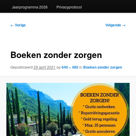
Jaarprogramma 2026
Privacyprotocol
Afbeeldingsnavigatie
← Vorige
Volgende →
Boeken zonder zorgen
Gepubliceerd
29 april 2021
op
640 × 480
in
Boeken zonder zorgen