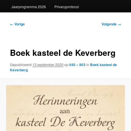
Jaarprogramma 2026
Privacyprotocol
Afbeeldingsnavigatie
← Vorige
Volgende →
Boek kasteel de Keverberg
Gepubliceerd
13 september 2020
op
640 × 903
in
Boek kasteel de
Keverberg