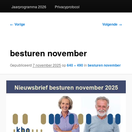
Jaarprogramma 2026
Privacyprotocol
Afbeeldingsnavigatie
← Vorige
Volgende →
besturen november
Gepubliceerd
7 november 2025
op
640 × 490
in
besturen november