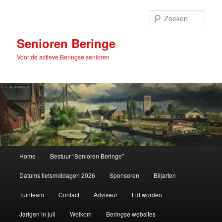
Spring
naar
Zoek
de
primaire
Senioren Beringe
inhoud
Voor de actieve Beringse senioren
Hoofdmenu
Home
Bestuur “Senioren Beringe”
Datums fietsmiddagen 2026
Sponsoren
Biljarten
Tuinteam
Contact
Adviseur
Lid worden
Jarigen in juli
Welkom
Beringse websites