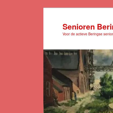
Spring
naar
de
Senioren Ber
primaire
Voor de actieve Beringse senio
inhoud