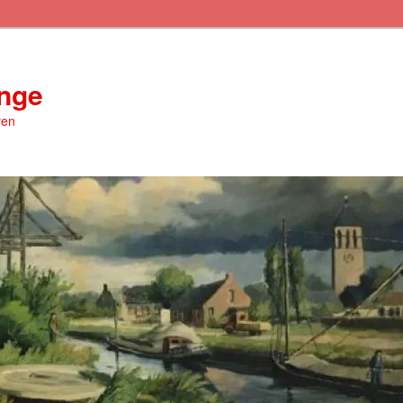
inge
ren