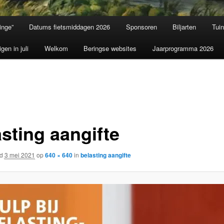
inge”
Datums fietsmiddagen 2026
Sponsoren
Biljarten
Tui
igen in juli
Welkom
Beringse websites
Jaarprogramma 2026
asting aangifte
rd
3 mei 2021
op
640 × 640
in
belasting aangifte