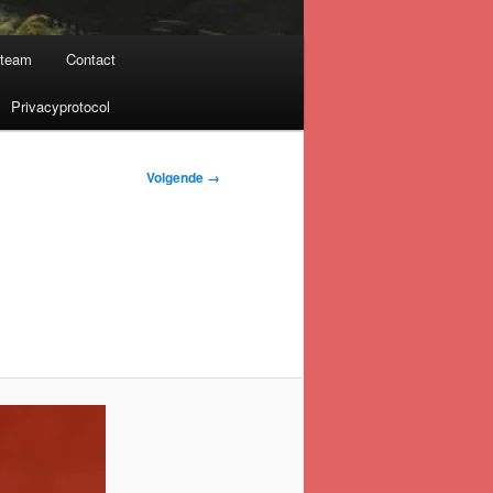
nteam
Contact
Privacyprotocol
Volgende →