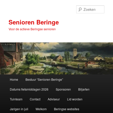
Spring
naar
Zoek
de
primaire
Senioren Beringe
inhoud
Voor de actieve Beringse senioren
Hoofdmenu
Home
Bestuur “Senioren Beringe”
Datums fietsmiddagen 2026
Sponsoren
Biljarten
Tuinteam
Contact
Adviseur
Lid worden
Jarigen in juli
Welkom
Beringse websites