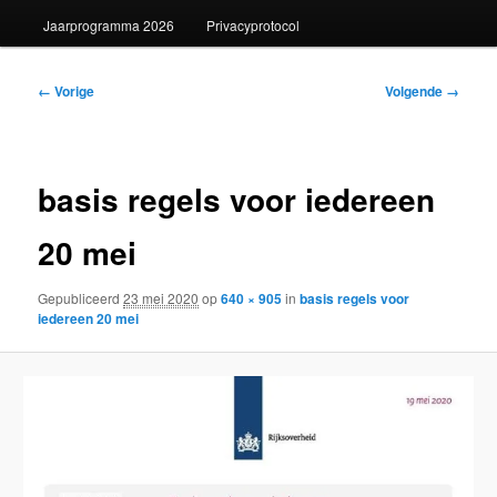
Jaarprogramma 2026
Privacyprotocol
Afbeeldingsnavigatie
← Vorige
Volgende →
basis regels voor iedereen
20 mei
Gepubliceerd
23 mei 2020
op
640 × 905
in
basis regels voor
iedereen 20 mei