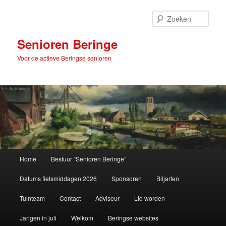
Spring
naar
Zoek
de
primaire
Senioren Beringe
inhoud
Voor de actieve Beringse senioren
Hoofdmenu
Home
Bestuur “Senioren Beringe”
Datums fietsmiddagen 2026
Sponsoren
Biljarten
Tuinteam
Contact
Adviseur
Lid worden
Jarigen in juli
Welkom
Beringse websites