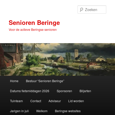
Spring
naar
Zoek
de
primaire
Senioren Beringe
inhoud
Voor de actieve Beringse senioren
Hoofdmenu
Home
Bestuur “Senioren Beringe”
Datums fietsmiddagen 2026
Sponsoren
Biljarten
Tuinteam
Contact
Adviseur
Lid worden
Jarigen in juli
Welkom
Beringse websites