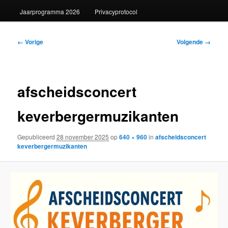
Jaarprogramma 2026
Privacyprotocol
Afbeeldingsnavigatie
← Vorige
Volgende →
afscheidsconcert
keverbergermuzikanten
Gepubliceerd
28 november 2025
op
640 × 960
in
afscheidsconcert
keverbergermuzikanten