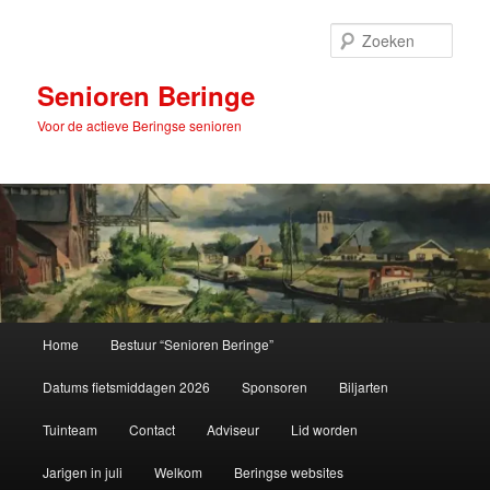
Spring
naar
Zoek
de
primaire
Senioren Beringe
inhoud
Voor de actieve Beringse senioren
Hoofdmenu
Home
Bestuur “Senioren Beringe”
Datums fietsmiddagen 2026
Sponsoren
Biljarten
Tuinteam
Contact
Adviseur
Lid worden
Jarigen in juli
Welkom
Beringse websites