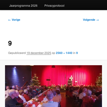
Jaarprogramma 2026
Privacyprotocol
Afbeeldingsnavigatie
← Vorige
Volgende →
9
Gepubliceerd
19 december 2025
op
2560 × 1440
in
9