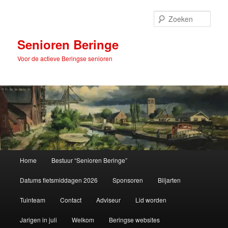
Spring
naar
Zoek
de
primaire
Senioren Beringe
inhoud
Voor de actieve Beringse senioren
Hoofdmenu
Home
Bestuur “Senioren Beringe”
Datums fietsmiddagen 2026
Sponsoren
Biljarten
Tuinteam
Contact
Adviseur
Lid worden
Jarigen in juli
Welkom
Beringse websites