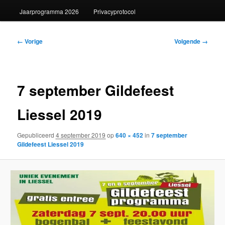
Jaarprogramma 2026
Privacyprotocol
Afbeeldingsnavigatie
← Vorige
Volgende →
7 september Gildefeest
Liessel 2019
Gepubliceerd
4 september 2019
op
640 × 452
in
7 september
Gildefeest Liessel 2019