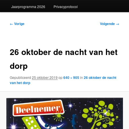
Jaarprogramma 2026
Privacyprotocol
Afbeeldingsnavigatie
← Vorige
Volgende →
26 oktober de nacht van het
dorp
Gepubliceerd
25 oktober 2019
op
640 × 905
in
26 oktober de nacht
van het dorp