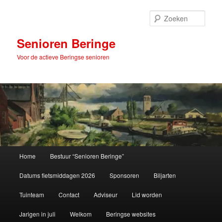
Spring
naar
Zoek
de
primaire
Senioren Beringe
inhoud
Voor de actieve Beringse senioren
Hoofdmenu
Home
Bestuur “Senioren Beringe”
Datums fietsmiddagen 2026
Sponsoren
Biljarten
Tuinteam
Contact
Adviseur
Lid worden
Jarigen in juli
Welkom
Beringse websites