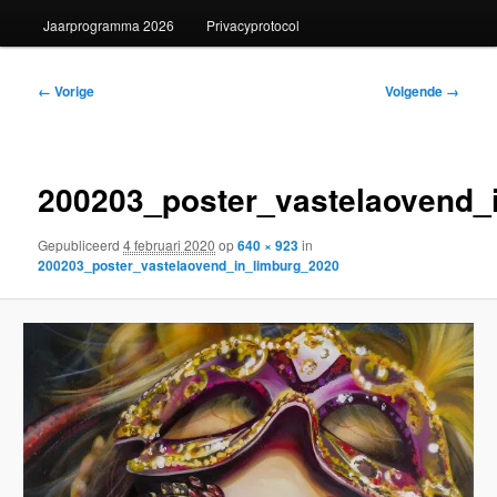
Jaarprogramma 2026
Privacyprotocol
Afbeeldingsnavigatie
← Vorige
Volgende →
200203_poster_vastelaovend_
Gepubliceerd
4 februari 2020
op
640 × 923
in
200203_poster_vastelaovend_in_limburg_2020