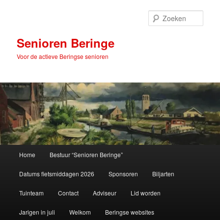
Spring
naar
Zoek
de
primaire
Senioren Beringe
inhoud
Voor de actieve Beringse senioren
Hoofdmenu
Home
Bestuur “Senioren Beringe”
Datums fietsmiddagen 2026
Sponsoren
Biljarten
Tuinteam
Contact
Adviseur
Lid worden
Jarigen in juli
Welkom
Beringse websites