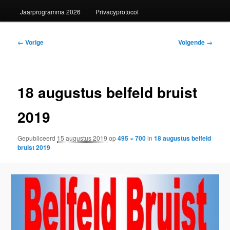
Jaarprogramma 2026
Privacyprotocol
Afbeeldingsnavigatie
← Vorige
Volgende →
18 augustus belfeld bruist
2019
Gepubliceerd
15 augustus 2019
op
495 × 700
in
18 augustus belfeld
bruist 2019