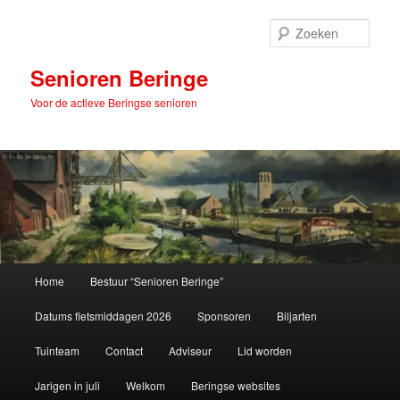
Spring
naar
Zoek
de
primaire
Senioren Beringe
inhoud
Voor de actieve Beringse senioren
Hoofdmenu
Home
Bestuur “Senioren Beringe”
Datums fietsmiddagen 2026
Sponsoren
Biljarten
Tuinteam
Contact
Adviseur
Lid worden
Jarigen in juli
Welkom
Beringse websites