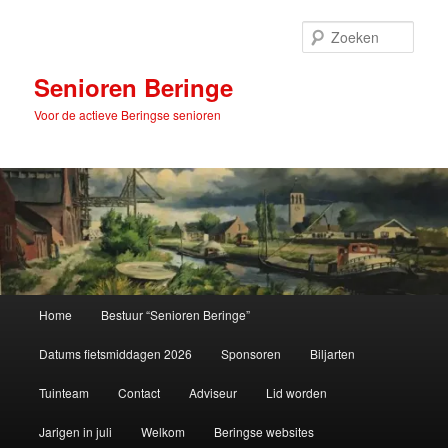
Spring
naar
Zoek
de
primaire
Senioren Beringe
inhoud
Voor de actieve Beringse senioren
Hoofdmenu
Home
Bestuur “Senioren Beringe”
Datums fietsmiddagen 2026
Sponsoren
Biljarten
Tuinteam
Contact
Adviseur
Lid worden
Jarigen in juli
Welkom
Beringse websites