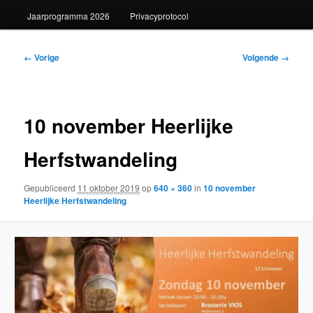
Jaarprogramma 2026
Privacyprotocol
Afbeeldingsnavigatie
← Vorige
Volgende →
10 november Heerlijke
Herfstwandeling
Gepubliceerd
11 oktober 2019
op
640 × 360
in
10 november
Heerlijke Herfstwandeling