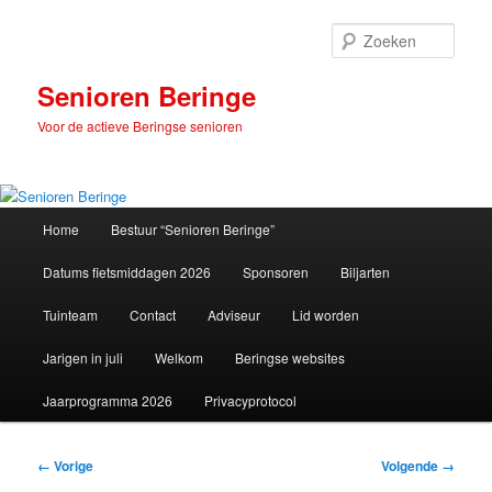
Spring
naar
Zoek
de
primaire
Senioren Beringe
inhoud
Voor de actieve Beringse senioren
Hoofdmenu
Home
Bestuur “Senioren Beringe”
Datums fietsmiddagen 2026
Sponsoren
Biljarten
Tuinteam
Contact
Adviseur
Lid worden
Jarigen in juli
Welkom
Beringse websites
Jaarprogramma 2026
Privacyprotocol
Afbeeldingsnavigatie
← Vorige
Volgende →